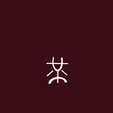
За нас
Галери
Меню